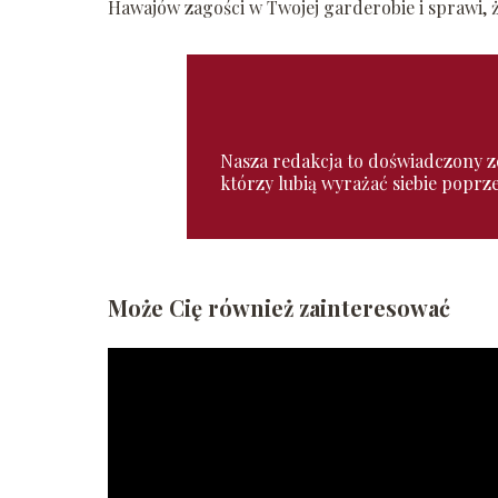
Hawajów zagości w Twojej garderobie i sprawi,
Nasza redakcja to doświadczony zes
którzy lubią wyrażać siebie poprz
Może Cię również zainteresować