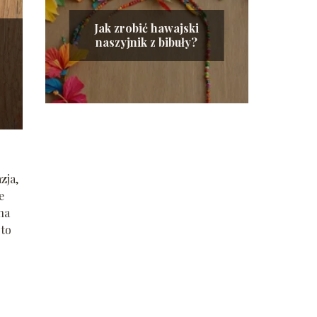
Jak zrobić hawajski
naszyjnik z bibuły?
zja,
e
na
rto