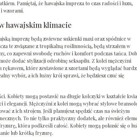
kiem. Pamiętaj, że hawajska impreza to czas radości i luzu,
 i wzorami.
n w hawajskim klimacie
jską imprezę będą zwiewne sukienki maxi oraz spódnice w
za te związane z tropikalną roślinnością, będą strzałem w
luźny, co zapewni swobodę ruchów i komfort podczas tańca. Do
może dodać stylizacji odrobinę seksapilu. Z kolei mężczyźni
m rękawem, które zestawione z szortami będą wyglądać bard
alny wybór, a ich luźny krój sprawi, że będziesz czuć się
ci. Kobiety mogą postawić na długie kolczyki w kształcie kwi
ci i elegancji. Mężczyźni z kolei mogą wybrać stylowe bransol
ać z ich strojem. Jeśli planujesz spędzić czas na świeżym
necznych. To nie tylko praktyczny dodatek, ale również elem
fryzurę, która podkreśli całość. Kobiety mogą pokusić się o lu
anie lub krótką fryzurę.