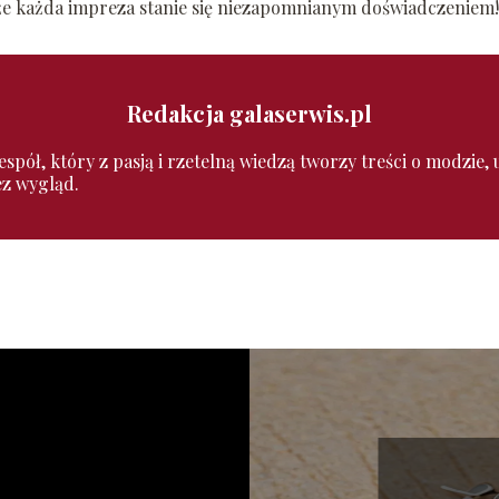
 że każda impreza stanie się niezapomnianym doświadczeniem!
Redakcja galaserwis.pl
pół, który z pasją i rzetelną wiedzą tworzy treści o modzie, ur
ez wygląd.