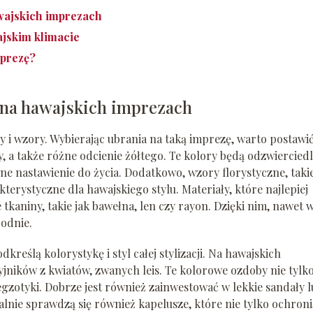
awajskich imprezach
ajskim klimacie
mprezę?
ją na hawajskich imprezach
i wzory. Wybierając ubrania na taką imprezę, warto postawi
y, a także różne odcienie żółtego. Te kolory będą odzwiercied
wne nastawienie do życia. Dodatkowo, wzory florystyczne, takie
kterystyczne dla hawajskiego stylu. Materiały, które najlepiej
kaniny, takie jak bawełna, len czy rayon. Dzięki nim, nawet 
bodnie.
reślą kolorystykę i styl całej stylizacji. Na hawajskich
ników z kwiatów, zwanych leis. Te kolorowe ozdoby nie tylk
gzotyki. Dobrze jest również zainwestować w lekkie sandały l
ealnie sprawdzą się również kapelusze, które nie tylko ochroni