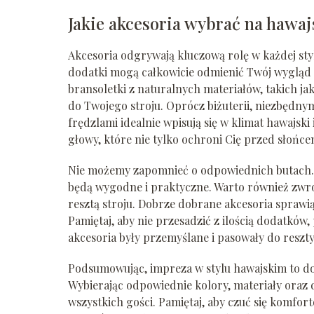
Jakie akcesoria wybrać na hawa
Akcesoria odgrywają kluczową rolę w każdej styli
dodatki mogą całkowicie odmienić Twój wygląd 
bransoletki z naturalnych materiałów, takich j
do Twojego stroju. Oprócz biżuterii, niezbędnym
frędzlami idealnie wpisują się w klimat hawajski
głowy, które nie tylko ochroni Cię przed słońce
Nie możemy zapomnieć o odpowiednich butach. Wy
będą wygodne i praktyczne. Warto również zwr
resztą stroju. Dobrze dobrane akcesoria sprawią
Pamiętaj, aby nie przesadzić z ilością dodatków,
akcesoria były przemyślane i pasowały do reszty
Podsumowując, impreza w stylu hawajskim to dos
Wybierając odpowiednie kolory, materiały oraz 
wszystkich gości. Pamiętaj, aby czuć się komfor