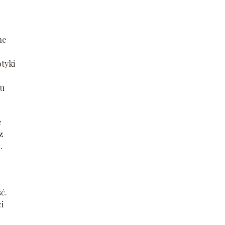
ne
tyki
iu
e
z
.
ć.
i