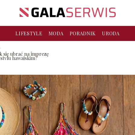
LIFESTYLE
MODA
PORADNIK
URODA
ak się ubrać na imprezę
 stylu hawajskim?