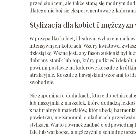
przed słońcem, ale także staną się modnym dodat
dlatego nie bój się eksperymentować z kolorami
Stylizacja dla kobiet i mężczyz
W przypadku kobiet, idealnym wyborem na hawa
intensywnych kolorach. Wzory kwiatowe, zwłaszc
dziesiątkę. Ważne jest, aby fason sukienki był 
dobrany stanik lub top, który podkreśli dekolt, 
powinni postawić na kolorowe koszule z krótki
atrakcyjnie. Koszule z hawajskimi wzorami to ide
swobodnie.
Nie zapominaj o dodatkach, które dopełnią całoś
lub naszyjniki z muszelek, które dodadzą lekkoś
z naturalnych materiałów, które będą harmonizow
powietrzu, nie zapomnij o okularach przeciwsło
stylizacji. Warto również zadbać o odpowiednią 
fale lub warkocze, a mężczyźni o schludne uczes