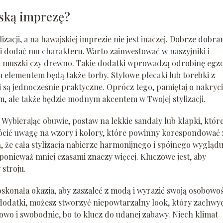
jską imprezę?
zacji, a na hawajskiej imprezie nie jest inaczej. Dobrze dobra
i dodać mu charakteru. Warto zainwestować w naszyjniki i
ak muszki czy drewno. Takie dodatki wprowadzą odrobinę egzo
 elementem będą także torby. Stylowe plecaki lub torebki z
 i są jednocześnie praktyczne. Oprócz tego, pamiętaj o nakryc
m, ale także będzie modnym akcentem w Twojej stylizacji.
bierając obuwie, postaw na lekkie sandały lub klapki, któr
ócić uwagę na wzory i kolory, które powinny korespondować 
, że cała stylizacja nabierze harmonijnego i spójnego wyglądu
 ponieważ mniej czasami znaczy więcej. Kluczowe jest, aby
 stroju.
konała okazja, aby zaszaleć z modą i wyrazić swoją osobowoś
dodatki, możesz stworzyć niepowtarzalny look, który zachwyc
towo i swobodnie, bo to klucz do udanej zabawy. Niech klimat