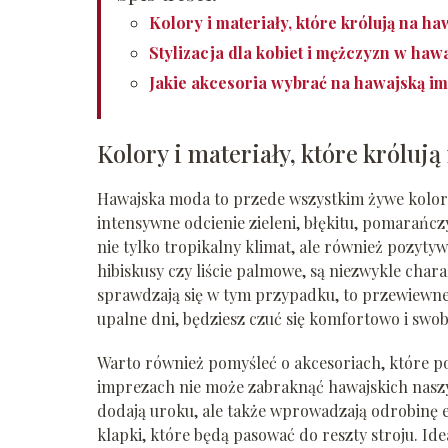
Kolory i materiały, które królują na h
Stylizacja dla kobiet i mężczyzn w haw
Jakie akcesoria wybrać na hawajską i
Kolory i materiały, które królu
Hawajska moda to przede wszystkim żywe kolory 
intensywne odcienie zieleni, błękitu, pomarańcz
nie tylko tropikalny klimat, ale również pozyty
hibiskusy czy liście palmowe, są niezwykle chara
sprawdzają się w tym przypadku, to przewiewne t
upalne dni, będziesz czuć się komfortowo i swo
Warto również pomyśleć o akcesoriach, które podk
imprezach nie może zabraknąć hawajskich naszyj
dodają uroku, ale także wprowadzają odrobinę e
klapki, które będą pasować do reszty stroju. Id