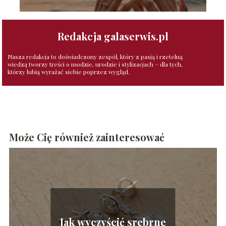
Redakcja galaserwis.pl
Nasza redakcja to doświadczony zespół, który z pasją i rzetelną
wiedzą tworzy treści o modzie, urodzie i stylizacjach – dla tych,
którzy lubią wyrażać siebie poprzez wygląd.
Może Cię również zainteresować
Jak wyczyścić srebrne