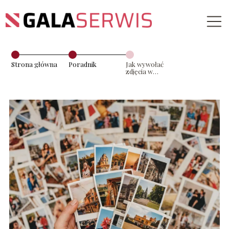
Strona główna
Poradnik
Jak wywołać
zdjęcia w
Rossmanie –
szczegółowy
poradnik