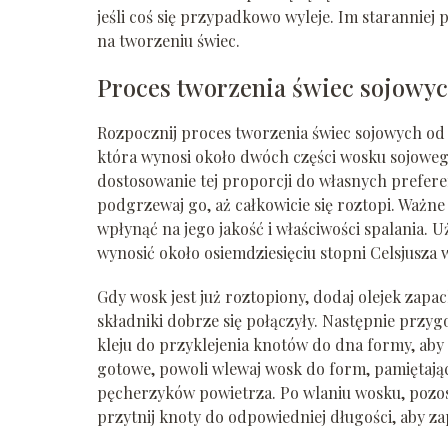
jeśli coś się przypadkowo wyleje. Im staranniej p
na tworzeniu świec.
Proces tworzenia świec sojowy
Rozpocznij proces tworzenia świec sojowych od
która wynosi około dwóch części wosku sojowego
dostosowanie tej proporcji do własnych prefere
podgrzewaj go, aż całkowicie się roztopi. Ważn
wpłynąć na jego jakość i właściwości spalania.
wynosić około osiemdziesięciu stopni Celsjusz
Gdy wosk jest już roztopiony, dodaj olejek zapac
składniki dobrze się połączyły. Następnie przyg
kleju do przyklejenia knotów do dna formy, aby 
gotowe, powoli wlewaj wosk do form, pamiętając
pęcherzyków powietrza. Po wlaniu wosku, pozos
przytnij knoty do odpowiedniej długości, aby z