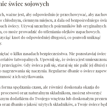
ie świec sojowych
ch, ważne jest, aby odpowiednio je przechowywać, aby zacho
e w chłodnym, ciemnym miejscu, z dala od bezpośredniego świa
pach świecy. Używaj szczelnych pojemników lub oryginalnych
, co może prowadzić do utleniania olejków zapachowych.
zyciąć knot do odpowiedniej długości, co pozwoli uniknąć
y.
ętać o kilku zasadach bezpieczeństwa. Nie pozostawiaj świec
eriałów łatwopalnych. Upewnij się, że świeca jest umieszczon
przeciągów. Gdy świeca pali się, staraj się nie palić jej dłużej 
o nagrzewania się naczynia. Regularne dbanie o świece zapew
jemność z ich użytkowania.
a forma spędzania czasu, ale również doskonała okazja do
u procesowi oraz naturalnym składnikom, możesz stworzyć
pięknym dodatkiem do Twojego wnętrza lub doskonałym preze
a oraz dbaniu o jakość użytych składników, a Twoje świece bę