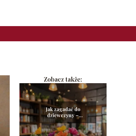
Zobacz także:
Jak zagadać do
dziewczyny –
praktyczne wskazówki