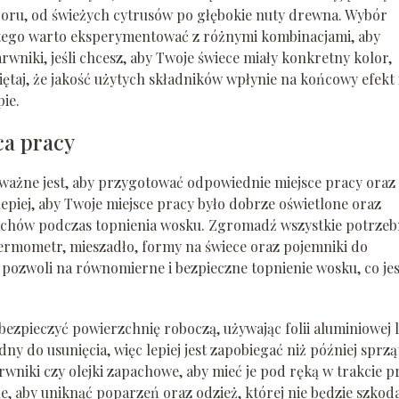
boru, od świeżych cytrusów po głębokie nuty drewna. Wybór
latego warto eksperymentować z różnymi kombinacjami, aby
wniki, jeśli chcesz, aby Twoje świece miały konkretny kolor,
ętaj, że jakość użytych składników wpłynie na końcowy efekt 
pie.
ca pracy
ważne jest, aby przygotować odpowiednie miejsce pracy oraz
epiej, aby Twoje miejsce pracy było dobrze oświetlone oraz
achów podczas topnienia wosku. Zgromadź wszystkie potrze
 termometr, mieszadło, formy na świece oraz pojemniki do
pozwoli na równomierne i bezpieczne topnienie wosku, co jes
bezpieczyć powierzchnię roboczą, używając folii aluminiowej 
y do usunięcia, więc lepiej jest zapobiegać niż później sprzą
rwniki czy olejki zapachowe, aby mieć je pod ręką w trakcie p
 aby uniknąć poparzeń oraz odzież, której nie będzie szkoda