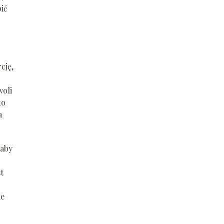
pić
cję,
woli
to
a
 aby
t
ie