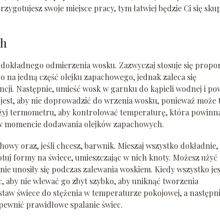
rzygotujesz swoje miejsce pracy, tym łatwiej będzie Ci się sku
ch
 dokładnego odmierzenia wosku. Zazwyczaj stosuje się propor
 na jedną część olejku zapachowego, jednak zaleca się
ncji. Następnie, umieść wosk w garnku do kąpieli wodnej i po
e jest, aby nie doprowadzić do wrzenia wosku, ponieważ może 
 Użyj termometru, aby kontrolować temperaturę, która powinn
a w momencie dodawania olejków zapachowych.
howy oraz, jeśli chcesz, barwnik. Mieszaj wszystko dokładnie,
otuj formy na świece, umieszczając w nich knoty. Możesz użyć
nie unosiły się podczas zalewania woskiem. Kiedy wszystko jes
, aby nie wlewać go zbyt szybko, aby uniknąć tworzenia
taw świece do stężenia w temperaturze pokojowej, a następn
apewnić prawidłowe spalanie świec.