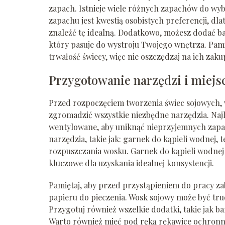
zapach. Istnieje wiele różnych zapachów do wy
zapachu jest kwestią osobistych preferencji, d
znaleźć tę idealną. Dodatkowo, możesz dodać bar
który pasuje do wystroju Twojego wnętrza. Pami
trwałość świecy, więc nie oszczędzaj na ich zaku
Przygotowanie narzędzi i miejs
Przed rozpoczęciem tworzenia świec sojowych, 
zgromadzić wszystkie niezbędne narzędzia. Najl
wentylowane, aby uniknąć nieprzyjemnych zap
narzędzia, takie jak: garnek do kąpieli wodnej,
rozpuszczania wosku. Garnek do kąpieli wodnej 
kluczowe dla uzyskania idealnej konsystencji.
Pamiętaj, aby przed przystąpieniem do pracy za
papieru do pieczenia. Wosk sojowy może być trudn
Przygotuj również wszelkie dodatki, takie jak ba
Warto również mieć pod ręką rękawice ochronne,