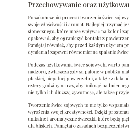
Przechowywanie oraz użytkowan
Po zakończeniu procesu tworzenia świec sojowy
swoje właściwości i aromat. Najlepiej trzymać j
słonecznego, które może wpływać na kolor i za
opakowań, aby ograniczyć kontakt z powietrzem
Pamiętaj również, aby przed każdym użyciem pr
dymienia i zapewni równomierne spalanie świec
Podczas użytkowania świec sojowych, warto pami
nadzoru, zwłaszcza gdy są palone w pobliżu mat
płaskiej, niepalnej powierzchni, a także z dala od 
cztery godziny na raz, aby uniknąć nadmierneg
nie tylko ich dłuższą żywotność, ale także przy
Tworzenie świec sojowych to nie tylko wspaniał
wyrażenia swojej kreatywności. Dzięki prostem
unikalne i aromatyczne świeczki, które będą 
dla bliskich. Pamiętaj o zasadach bezpieczeństw