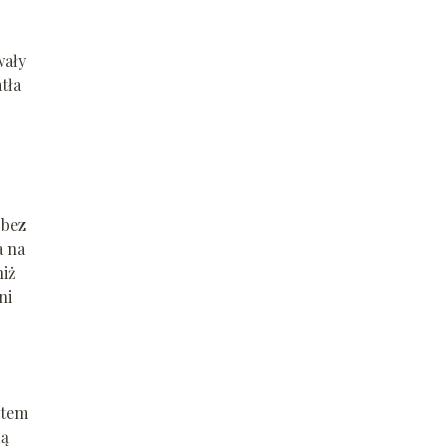
wały
tła
 bez
a na
niż
ni
ntem
dą