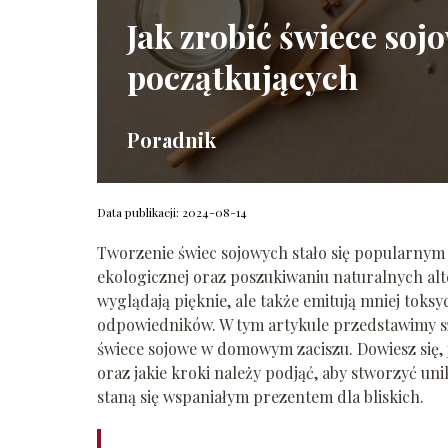
Jak zrobić świece soj
początkujących
Poradnik
Data publikacji: 2024-08-14
Tworzenie świec sojowych stało się popularnym 
ekologicznej oraz poszukiwaniu naturalnych alt
wyglądają pięknie, ale także emitują mniej tok
odpowiedników. W tym artykule przedstawimy s
świece sojowe w domowym zaciszu. Dowiesz się, j
oraz jakie kroki należy podjąć, aby stworzyć un
staną się wspaniałym prezentem dla bliskich.