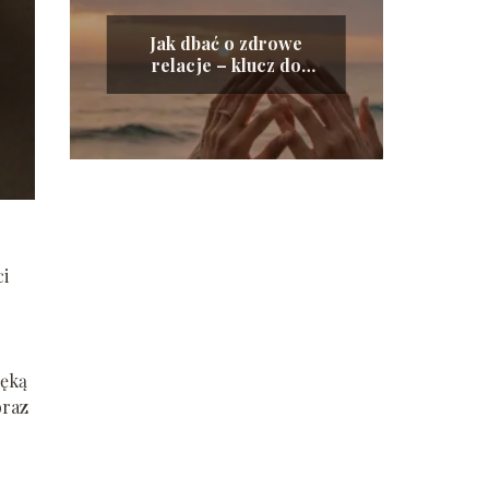
Jak dbać o zdrowe
relacje – klucz do
szczęśliwego życia
ci
ręką
oraz