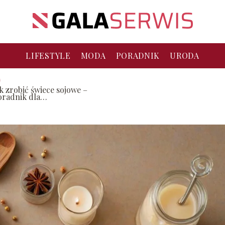
LIFESTYLE
MODA
PORADNIK
URODA
ak zrobić świece sojowe –
oradnik dla
oczątkujących