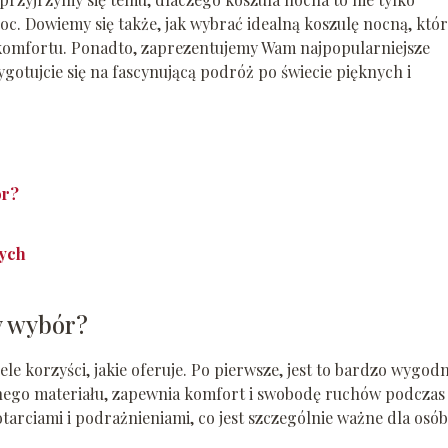
oc. Dowiemy się także, jak wybrać idealną koszulę nocną, któ
 komfortu. Ponadto, zaprezentujemy Wam najpopularniejsze
otujcie się na fascynującą podróż po świecie pięknych i
ór?
nych
y wybór?
e korzyści, jakie oferuje. Po pierwsze, jest to bardzo wygod
tnego materiału, zapewnia komfort i swobodę ruchów podczas
arciami i podrażnieniami, co jest szczególnie ważne dla osób