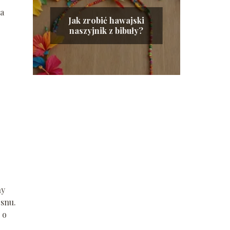
ra
Jak zrobić hawajski
naszyjnik z bibuły?
ny
 snu.
 o