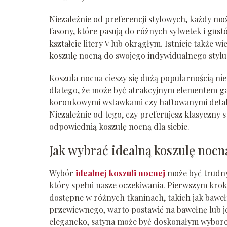
Niezależnie od preferencji stylowych, każdy mo
fasony, które pasują do różnych sylwetek i gus
kształcie litery V lub okrągłym. Istnieje takż
koszulę nocną do swojego indywidualnego stylu
Koszula nocna cieszy się dużą popularnością nie
dlatego, że może być atrakcyjnym elementem ga
koronkowymi wstawkami czy haftowanymi detala
Niezależnie od tego, czy preferujesz klasyczny 
odpowiednią koszulę nocną dla siebie.
Jak wybrać idealną koszulę nocn
Wybór
idealnej koszuli nocnej
może być trudny
który spełni nasze oczekiwania. Pierwszym krok
dostępne w różnych tkaninach, takich jak bawełn
przewiewnego, warto postawić na bawełnę lub je
elegancko, satyna może być doskonałym wybor