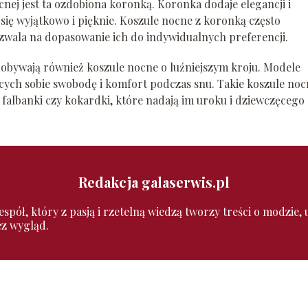
j jest ta ozdobiona koronką. Koronka dodaje elegancji i
się wyjątkowo i pięknie. Koszule nocne z koronką często
zwala na dopasowanie ich do indywidualnych preferencji.
dobywają również koszule nocne o luźniejszym kroju. Modele
iących sobie swobodę i komfort podczas snu. Takie koszule no
k falbanki czy kokardki, które nadają im uroku i dziewczęcego
Redakcja galaserwis.pl
pół, który z pasją i rzetelną wiedzą tworzy treści o modzie, ur
ez wygląd.