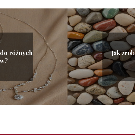
 do różnych
Jak zrob
ów?