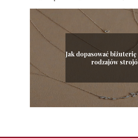
Jak dopasować biżuterię
rodzajów stroj