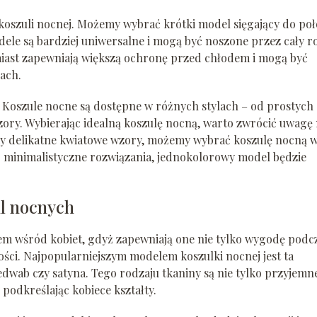
koszuli nocnej. Możemy wybrać krótki model sięgający do po
dele są bardziej uniwersalne i mogą być noszone przez cały r
miast zapewniają większą ochronę przed chłodem i mogą być
ach.
 Koszule nocne są dostępne w różnych stylach – od prostych
ry. Wybierając idealną koszulę nocną, warto zwrócić uwagę
bimy delikatne kwiatowe wzory, możemy wybrać koszulę nocną 
ej minimalistyczne rozwiązania, jednokolorowy model będzie
l nocnych
m wśród kobiet, gdyż zapewniają one nie tylko wygodę podc
ności. Najpopularniejszym modelem koszulki nocnej jest ta
edwab czy satyna. Tego rodzaju tkaniny są nie tylko przyjemn
, podkreślając kobiece kształty.