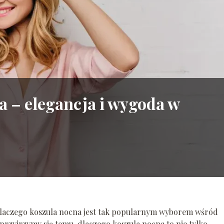
 – elegancja i wygoda w
ę, dlaczego koszula nocna jest tak popularnym wyborem wśród
ziś przyjrzymy się temu, dlaczego koszula nocna to nie tylko