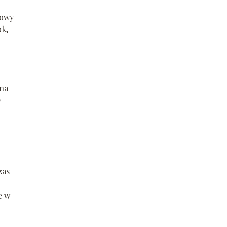
łowy
ok,
 na
w
zas
e w