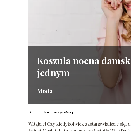
Koszula nocna damska
jednym
Moda
Data publikacji: 2023-08-04
Witajcie! Czy kiedykolwiek zastanawialiście si
kobiet? Jeśli tak, to ten artykuł jest dla Was! D