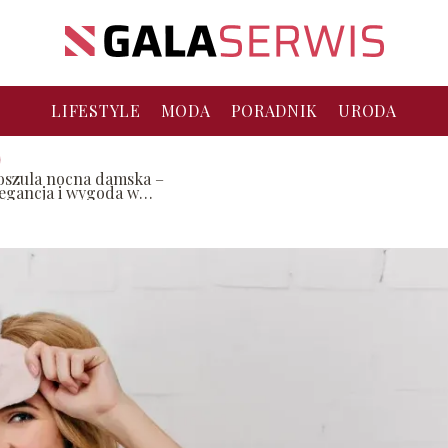
LIFESTYLE
MODA
PORADNIK
URODA
oszula nocna damska –
legancja i wygoda w
ednym