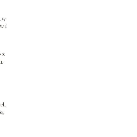
m w
ować
 z
u.
el,
są