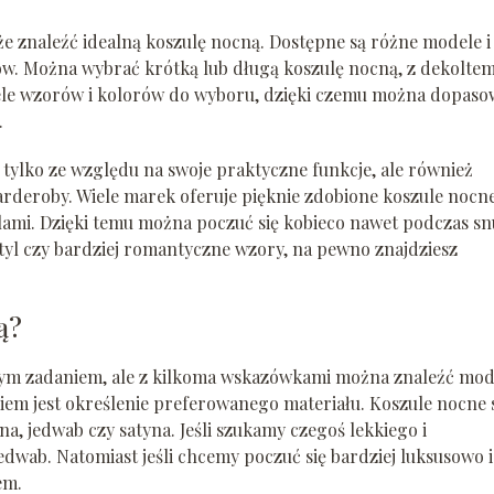
że znaleźć idealną koszulę nocną. Dostępne są różne modele i
tów. Można wybrać krótką lub długą koszulę nocną, z dekolte
e wiele wzorów i kolorów do wyboru, dzięki czemu można dopas
.
 tylko ze względu na swoje praktyczne funkcje, ale również
rderoby. Wiele marek oferuje pięknie zdobione koszule nocne
mi. Dzięki temu można poczuć się kobieco nawet podczas sn
styl czy bardziej romantyczne wzory, na pewno znajdziesz
ą?
m zadaniem, ale z kilkoma wskazówkami można znaleźć mod
iem jest określenie preferowanego materiału. Koszule nocne 
a, jedwab czy satyna. Jeśli szukamy czegoś lekkiego i
dwab. Natomiast jeśli chcemy poczuć się bardziej luksusowo i
em.