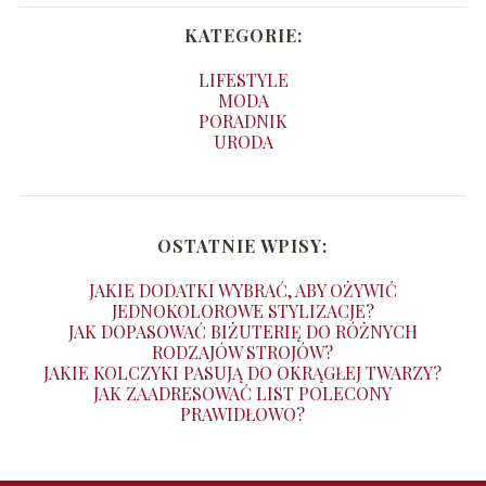
KATEGORIE:
LIFESTYLE
MODA
PORADNIK
URODA
OSTATNIE WPISY:
JAKIE DODATKI WYBRAĆ, ABY OŻYWIĆ
JEDNOKOLOROWE STYLIZACJE?
JAK DOPASOWAĆ BIŻUTERIĘ DO RÓŻNYCH
RODZAJÓW STROJÓW?
JAKIE KOLCZYKI PASUJĄ DO OKRĄGŁEJ TWARZY?
JAK ZAADRESOWAĆ LIST POLECONY
PRAWIDŁOWO?