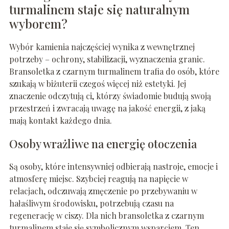
turmalinem staje się naturalnym
wyborem?
Wybór kamienia najczęściej wynika z wewnętrznej
potrzeby – ochrony, stabilizacji, wyznaczenia granic.
Bransoletka z czarnym turmalinem trafia do osób, które
szukają w biżuterii czegoś więcej niż estetyki. Jej
znaczenie odczytują ci, którzy świadomie budują swoją
przestrzeń i zwracają uwagę na jakość energii, z jaką
mają kontakt każdego dnia.
Osoby wrażliwe na energię otoczenia
Są osoby, które intensywniej odbierają nastroje, emocje i
atmosferę miejsc. Szybciej reagują na napięcie w
relacjach, odczuwają zmęczenie po przebywaniu w
hałaśliwym środowisku, potrzebują czasu na
regenerację w ciszy. Dla nich bransoletka z czarnym
turmalinem staje się symbolicznym wsparciem. Ten