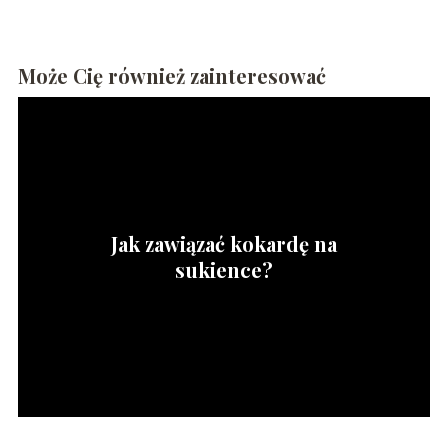
Może Cię również zainteresować
Jak zawiązać kokardę na
sukience?