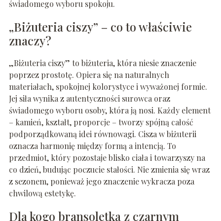
świadomego wyboru spokoju.
„Biżuteria ciszy” – co to właściwie
znaczy?
„Biżuteria ciszy” to biżuteria, która niesie znaczenie
poprzez prostotę. Opiera się na naturalnych
materiałach, spokojnej kolorystyce i wyważonej formie.
Jej siła wynika z autentyczności surowca oraz
świadomego wyboru osoby, która ją nosi. Każdy element
– kamień, kształt, proporcje – tworzy spójną całość
podporządkowaną idei równowagi. Cisza w biżuterii
oznacza harmonię między formą a intencją. To
przedmiot, który pozostaje blisko ciała i towarzyszy na
co dzień, budując poczucie stałości. Nie zmienia się wraz
z sezonem, ponieważ jego znaczenie wykracza poza
chwilową estetykę.
Dla kogo bransoletka z czarnym