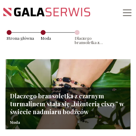
Strona główna
Moda
Dlaczego
bransoletka z
czarnym
turmalinem
stała się
„biżuterią ciszy”
w świecie
nadmiaru
bodźców
Dlaczego bransoletka z czarnym
turmalinem stała się „biżuterią ciszy” w
świecie nadmiaru bodźców
Moda