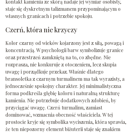
kontakt kamienia ze skórą nadaje jej wymiar osobisty,
staje się dyskretnym talizmanem przypominającym o
własnych granicach i potrzebie spokoju.
Czerń, która nie krzyczy
Kolor czarny od wieków kojarzony jest z siłą, powagą i
koncentracją. W psychologii barw symbolizuje granice
oraz przestrzeń zamkniętą na to, co zbędne. Nie
rozprasza, nie konkuruje z otoczeniem, lecz skupia
uwagę i porządkuje przekaz. Właśnie dlatego
bransoletka z czarnym turmalinem ma tak wyrazisty, a
jednocześnie spokojny charakter. Jej minimalistyczna
forma podkreśla głębię koloru i naturalną strukturę
kamienia. Nie potrzebuje dodatkowych zdobień, by
przyciągać uwagę. Czerń turmalinu, zamiast
dominować, wzmacnia obecność właściciela. W tej
prostocie kryje się symbolika wyciszenia, która sprawia,
że ten niepozorny element biżuterii staje się znakiem