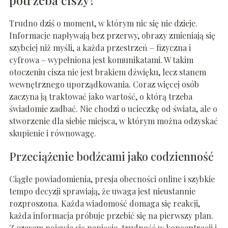
potrzeba ciszy?
Trudno dziś o moment, w którym nic się nie dzieje.
Informacje napływają bez przerwy, obrazy zmieniają się
szybciej niż myśli, a każda przestrzeń – fizyczna i
cyfrowa – wypełniona jest komunikatami. W takim
otoczeniu cisza nie jest brakiem dźwięku, lecz stanem
wewnętrznego uporządkowania. Coraz więcej osób
zaczyna ją traktować jako wartość, o którą trzeba
świadomie zadbać. Nie chodzi o ucieczkę od świata, ale o
stworzenie dla siebie miejsca, w którym można odzyskać
skupienie i równowagę.
Przeciążenie bodźcami jako codzienność
Ciągłe powiadomienia, presja obecności online i szybkie
tempo decyzji sprawiają, że uwaga jest nieustannie
rozproszona. Każda wiadomość domaga się reakcji,
każda informacja próbuje przebić się na pierwszy plan.
Z czasem pojawia się napięcie, trudność w koncentracji i