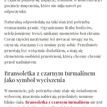
poczucie zmęczenia, które nie mija nawet po
odpoczynku.
Naturalną odpowiedzią na taki stan jest potrzeba
wyznaczania granic. Ograniczamy liczbę bodźców,
selekcjonujemy treści, szukamy momentów bez ekranu.
Coraz częściej zaczynamy też zwracać uwagę na to,
czym się otaczamy i co nosimy przy sobie. Przedmioty
przestają być wyłącznie dodatkiem, a stają się
elementem osobistej przestrzeni, którą chcemy chronić
przed nadmiarem.
Bransoletka z czarnym turmalinem
jako symbol wyciszenia
W momencie, gdy potrzeba ciszy staje się świadomym
wyborem, znaczenia nabierają przedmioty noszone
blisko ciała.
Bransoletka z czarnym turmalinem
nie jest