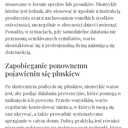
stosowane w formie sprejów lub proszków. Niezwykle
istotne jest jednak, aby stosować je zgodnie z instrukcją
producenta oraz z zachowaniem wszelkich środków
ostrożności, szczególnie w obecności dzieci i zwierząt.
Ponadto, w sytuacjach, gdy samodzielne działania nie
przynoszą oczekiwanych rezultatów, warto
skontaktować się z profesjonalną firmą zajmującą się
dezynsekcją.
Zapobieganie ponownemu
pojawieniu się pluskiew
Po skutecznym pozbyciu się pluskiew, niezwykle ważne
jest, aby podjąć działania prewencyjne, które pomogą w
uniknięciu ich powrotu. Przede wszystkim, warto
regularnie kontrolować miejsca, w których mogą się
one ukrywać, a także prowadzić systematyczne
sprzątanie w całym domu. Dobrą praktyką jest również
używanie pokrowców na materace oraz poduszki, które