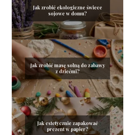
Jak zrobić ekologiczne świece
sojowe w domu?
Jak zrobić masę solną do zabawy
z dziećmi?
Jak estetycznie zapakować
prezent w papier?