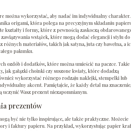
óre można wykorzystać, aby nadać im indywidualny charakter.
chnika origami, która polega na precyzyjnym składaniu papier
te kształty i formy, które z pewnością zaskoczą obdarowaneg
zawiązywania wstążek, które mogą dodać elegancji i stylu do
różnych materiałów, takich jak satyna, juta czy bawełna, a i
całego pakunku.
nych ozdób i dodatków, które można umieścić na paczce. Takie
 jak gałązki choinki czy suszone kwiaty, które dodadzą
wnież wykorzystać różnego rodzaju naklejki, stempelki lub
ndywidualny akcent. Pamiętajcie, że każdy detal ma znaczenie,
ą uczynić Wasz prezent niezapomnianym.
nia prezentów
ą być nie tylko inspirujące, ale także praktyczne. Możecie
ry i faktury papieru. Na przykład, wykorzystując papier kraf