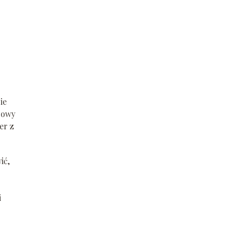
ie
orowy
er z
ić,
i