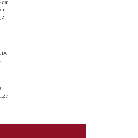
słem
atą
je
m po
t
a
akże