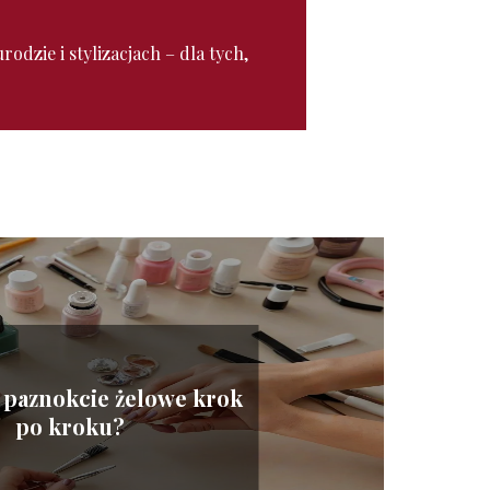
odzie i stylizacjach – dla tych,
ć paznokcie żelowe krok
po kroku?