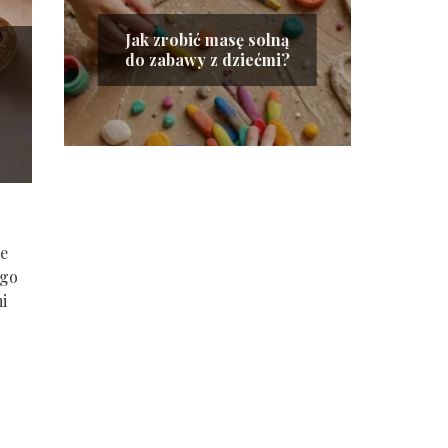
Jak zrobić masę solną
do zabawy z dziećmi?
ze
ego
i