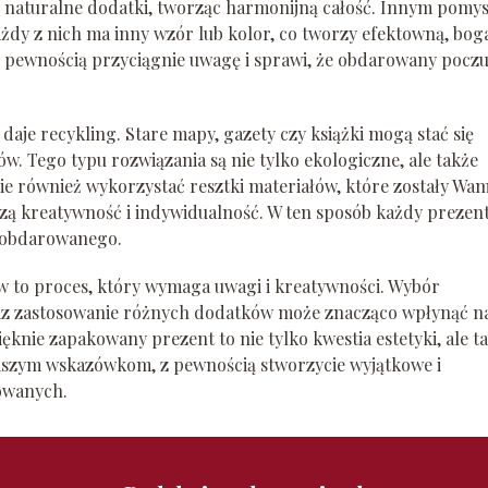
z naturalne dodatki, tworząc harmonijną całość. Innym pomy
ażdy z nich ma inny wzór lub kolor, co tworzy efektowną, bog
 pewnością przyciągnie uwagę i sprawi, że obdarowany poczu
daje recykling. Stare mapy, gazety czy książki mogą stać się
 Tego typu rozwiązania są nie tylko ekologiczne, ale także
e również wykorzystać resztki materiałów, które zostały Wa
zą kreatywność i indywidualność. W ten sposób każdy prezen
i obdarowanego.
 to proces, który wymaga uwagi i kreatywności. Wybór
az zastosowanie różnych dodatków może znacząco wpłynąć n
ęknie zapakowany prezent to nie tylko kwestia estetyki, ale t
aszym wskazówkom, z pewnością stworzycie wyjątkowe i
owanych.