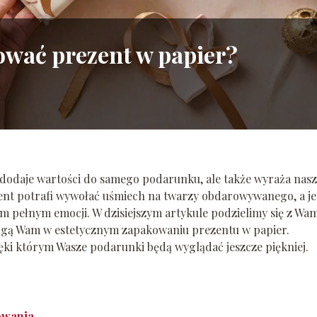
ować prezent w papier?
 dodaje wartości do samego podarunku, ale także wyraża nas
ezent potrafi wywołać uśmiech na twarzy obdarowywanego, a j
pełnym emocji. W dzisiejszym artykule podzielimy się z Wam
ogą Wam w estetycznym zapakowaniu prezentu w papier.
zięki którym Wasze podarunki będą wyglądać jeszcze piękniej.
owania