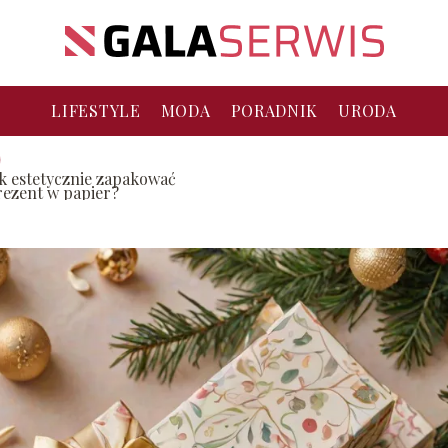
LIFESTYLE
MODA
PORADNIK
URODA
ak estetycznie zapakować
rezent w papier?