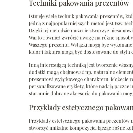
Techniki pakowania prezentów
Istnieje wiele technik pakowania prezentów, kt
Jedną z najpopularniejszych metod jest tzw. te
Dzięki tej metodzie możecie stworzyć niesamowi
Warto również zwrócić uwagę na różne sposoby 
Waszego prezentu. Wstążki mogą być wykonane z 
kolor i faktura mogą być dostosowane do stylu 
Inną interesującą techniką jest tworzenie włas
dodatki mogą obejmować np. naturalne elementy,
prezentowi wyjątkowego charakteru. Możecie ró
personalizowane etykiety, które nadają paczce i
starannie dobrane akcesoria do pakowania mog
Przykłady estetycznego pakowa
Przykłady estetycznego pakowania prezentów mog
stworzyć unikalne kompozycje, łącząc różne kolo