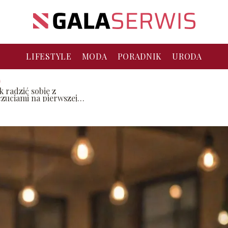
LIFESTYLE
MODA
PORADNIK
URODA
k radzić sobie z
czuciami na pierwszej
andce?