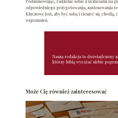
Podsumowując, radzenie sobie z uczuciami na p
odpowiedniego przygotowania, zastosowania tec
Kluczowe jest, aby być sobą i cieszyć się chwil
wspomnień.
Nasza redakcja to doświadczony zes
którzy lubią wyrażać siebie poprz
Może Cię również zainteresować