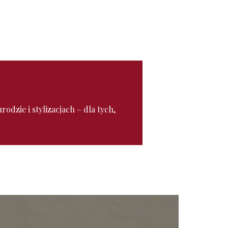
.
odzie i stylizacjach – dla tych,