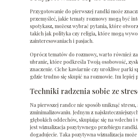
Przygotowanie do pierwszej randki może znaczn
przemyśleć, jakie tematy rozmowy mogą być inter
spotykasz, możesz wybrać pytania, które otworz
takich jak polityka czy religia, które mogą wyw
zainteresowaniach i pasjach.
Oprócz tematów do rozmowy, warto również zadb
ubranie, które podkreśla Twoją osobowość, zys
znaczenie. Ciche kawiarnie czy urokliwe parki
gdzie trudno się skupić na rozmowie. Im lepiej p
Techniki radzenia sobie ze stre
Na pierwszej randce nie sposób uniknąć stresu, 
zminimalizowaniu. Jednym z najskuteczniejszyc
głębokich oddechów, skupiając się na wdechu i
jest wizualizacja pozytywnego przebiegu randki. 
dogadujecie. Taka pozytywna wizualizacja może