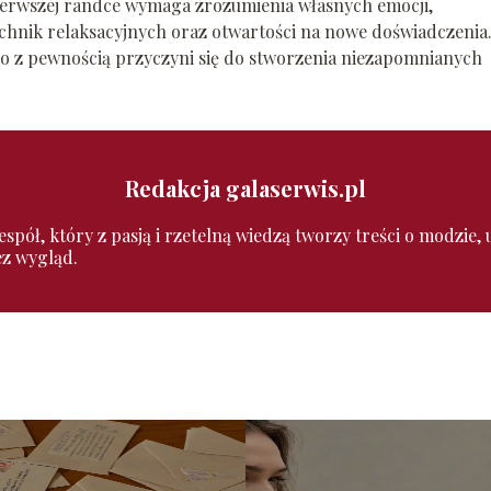
ierwszej randce wymaga zrozumienia własnych emocji,
hnik relaksacyjnych oraz otwartości na nowe doświadczenia
ą, co z pewnością przyczyni się do stworzenia niezapomnianych
Redakcja galaserwis.pl
pół, który z pasją i rzetelną wiedzą tworzy treści o modzie, ur
ez wygląd.