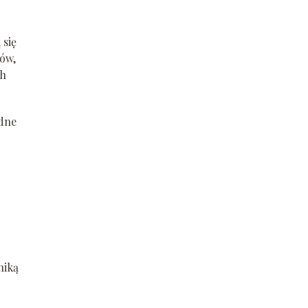
 się
tów,
ch
odne
niką