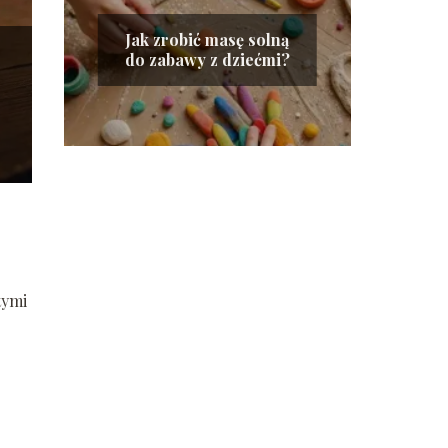
Jak zrobić masę solną
do zabawy z dziećmi?
tymi