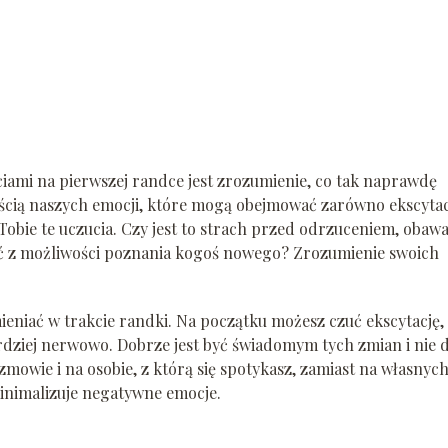
ami na pierwszej randce jest zrozumienie, co tak naprawdę
cią naszych emocji, które mogą obejmować zarówno ekscytac
 Tobie te uczucia. Czy jest to strach przed odrzuceniem, obaw
ść z możliwości poznania kogoś nowego? Zrozumienie swoich
eniać w trakcie randki. Na początku możesz czuć ekscytację,
rdziej nerwowo. Dobrze jest być świadomym tych zmian i nie 
zmowie i na osobie, z którą się spotykasz, zamiast na własnyc
minimalizuje negatywne emocje.