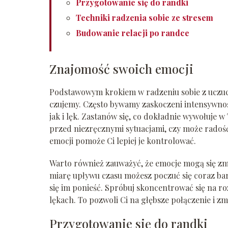
Przygotowanie się do randki
Techniki radzenia sobie ze stresem
Budowanie relacji po randce
Znajomość swoich emocji
Podstawowym krokiem w radzeniu sobie z uczuci
czujemy. Często bywamy zaskoczeni intensywnoś
jak i lęk. Zastanów się, co dokładnie wywołuje w
przed niezręcznymi sytuacjami, czy może rado
emocji pomoże Ci lepiej je kontrolować.
Warto również zauważyć, że emocje mogą się zmi
miarę upływu czasu możesz poczuć się coraz ba
się im ponieść. Spróbuj skoncentrować się na ro
lękach. To pozwoli Ci na głębsze połączenie i z
Przygotowanie się do randki