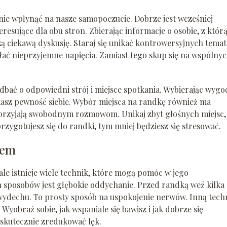
ie wpłynąć na nasze samopoczucie. Dobrze jest wcześniej
esujące dla obu stron. Zbierając informacje o osobie, z którą
ą ciekawą dyskusję. Staraj się unikać kontrowersyjnych tema
ołać nieprzyjemne napięcia. Zamiast tego skup się na wspólny
ać o odpowiedni strój i miejsce spotkania. Wybierając wyg
kasz pewność siebie. Wybór miejsca na randkę również ma
 sprzyjają swobodnym rozmowom. Unikaj zbyt głośnych miejsc,
rzygotujesz się do randki, tym mniej będziesz się stresować.
sem
ale istnieje wiele technik, które mogą pomóc w jego
h sposobów jest głębokie oddychanie. Przed randką weź kilka
 wydechu. To prosty sposób na uspokojenie nerwów. Inną tech
Wyobraź sobie, jak wspaniale się bawisz i jak dobrze się
 skutecznie zredukować lęk.