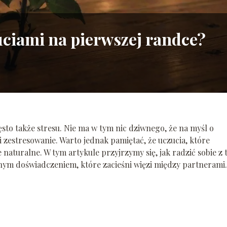
zuciami na pierwszej randce?
sto także stresu. Nie ma w tym nic dziwnego, że na myśl o
i zestresowanie. Warto jednak pamiętać, że uczucia, które
naturalne. W tym artykule przyjrzymy się, jak radzić sobie z 
nym doświadczeniem, które zacieśni więzi między partnerami.