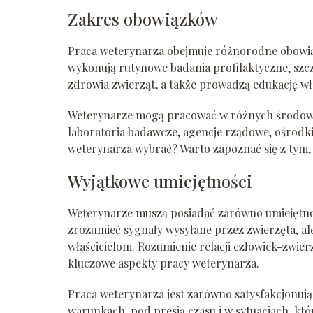
Zakres obowiązków
Praca weterynarza obejmuje różnorodne obowią
wykonują rutynowe badania profilaktyczne, szcz
zdrowia zwierząt, a także prowadzą edukację wła
Weterynarze mogą pracować w różnych środowis
laboratoria badawcze, agencje rządowe, ośrodki
weterynarza wybrać? Warto zapoznać się z tym, 
Wyjątkowe umiejętności
Weterynarze muszą posiadać zarówno umiejętnoś
zrozumieć sygnały wysyłane przez zwierzęta, al
właścicielom. Rozumienie relacji człowiek-zwierz
kluczowe aspekty pracy weterynarza.
Praca weterynarza jest zarówno satysfakcjonując
warunkach, pod presją czasu i w sytuacjach, k