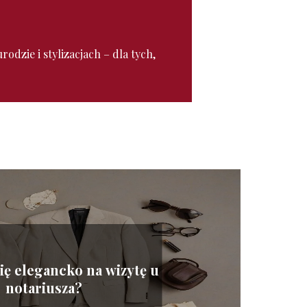
odzie i stylizacjach – dla tych,
się elegancko na wizytę u
notariusza?