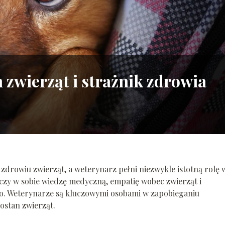
zwierząt i strażnik zdrowia
drowiu zwierząt, a weterynarz pełni niezwykle istotną rolę 
ączy w sobie wiedzę medyczną, empatię wobec zwierząt i
. Weterynarze są kluczowymi osobami w zapobieganiu
ostan zwierząt.