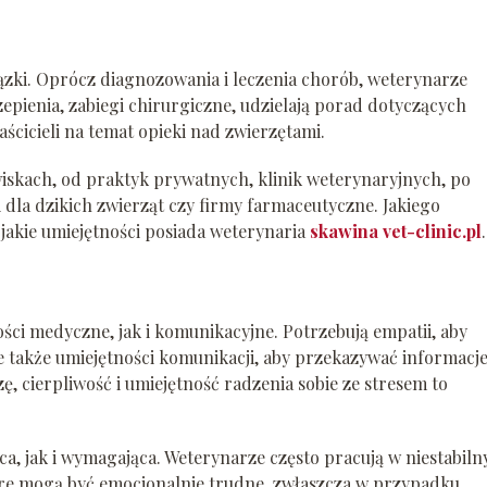
zki. Oprócz diagnozowania i leczenia chorób, weterynarze
epienia, zabiegi chirurgiczne, udzielają porad dotyczących
ścicieli na temat opieki nad zwierzętami.
kach, od praktyk prywatnych, klinik weterynaryjnych, po
 dla dzikich zwierząt czy firmy farmaceutyczne. Jakiego
jakie umiejętności posiada weterynaria
skawina vet-clinic.pl
.
ci medyczne, jak i komunikacyjne. Potrzebują empatii, aby
e także umiejętności komunikacji, aby przekazywać informacj
ę, cierpliwość i umiejętność radzenia sobie ze stresem to
a, jak i wymagająca. Weterynarze często pracują w niestabiln
tóre mogą być emocjonalnie trudne, zwłaszcza w przypadku