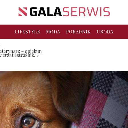
LIFESTYLE
MODA
PORADNIK
URODA
eterynarz – opiekun
ierząt i strażnik
drowia