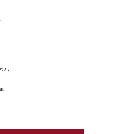
y
ego,
ia