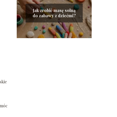
Jak zrobić masę solną
do zabawy z dziećmi?
skie
 móc